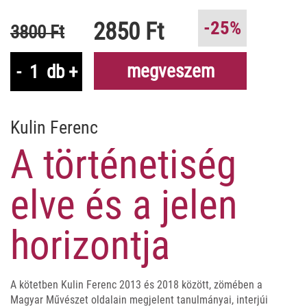
2850 Ft
-25%
3800 Ft
megveszem
-
db
+
Kulin Ferenc
A történetiség
elve és a jelen
horizontja
A kötetben Kulin Ferenc 2013 és 2018 között, zömében a
Magyar Művészet oldalain megjelent tanulmányai, interjúi