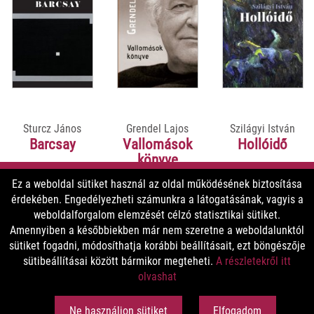
Sturcz János
Grendel Lajos
Szilágyi István
Barcsay
Vallomások
Hollóidő
könyve
Ez a weboldal sütiket használ az oldal működésének biztosítása
érdekében. Engedélyezheti számunkra a látogatásának, vagyis a
9900 Ft
5800 Ft
5800 Ft
weboldalforgalom elemzését célzó statisztikai sütiket.
8910 Ft
5220 Ft
5220 Ft
Amennyiben a későbbiekben már nem szeretne a weboldalunktól
sütiket fogadni, módosíthatja korábbi beállításait, ezt böngészője
sütibeállításai között bármikor megteheti.
A részletekről itt
MEGNÉZEM
MEGNÉZEM
MEGNÉZEM
olvashat
Ne használjon sütiket
Elfogadom