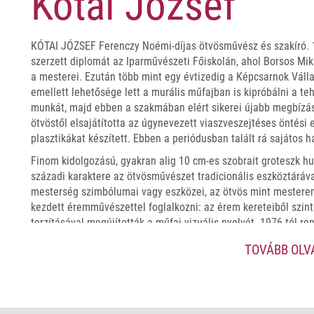
Kótai József
KÓTAI JÓZSEF Ferenczy Noémi-díjas ötvösművész és szakíró. 1
szerzett diplomát az Iparművészeti Főiskolán, ahol Borsos Mikl
a mesterei. Ezután több mint egy évtizedig a Képcsarnok Válla
emellett lehetősége lett a murális műfajban is kipróbálni a te
munkát, majd ebben a szakmában elért sikerei újabb megbízá
ötvöstől elsajátította az úgynevezett viaszveszejtéses öntési e
plasztikákat készített. Ebben a periódusban talált rá sajátos h
Finom kidolgozású, gyakran alig 10 cm-es szobrait groteszk hu
századi karaktere az ötvösművészet tradicionális eszköztáráva
mesterség szimbólumai vagy eszközei, az ötvös mint mesterem
kezdett éremművészettel foglalkozni: az érem kereteiből szin
torzításával megújították a műfaj vizuális nyelvét. 1976-tól re
vesz országos kiállításokon, a kecskeméti zománcművészeti, v
TOVÁBB OL
alkotótelepek munkájában. 2002-től a Magyar Művészeti Akad
rendes tagja.
A könyvbemutatón készült fényképek: