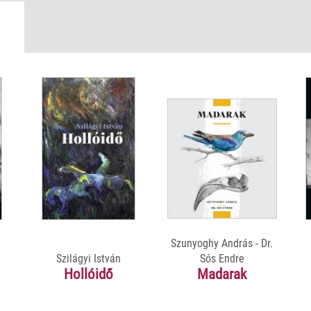
+18
Videó:
Szunyoghy András - Dr.
Kótai József portréfilm (előzetes)
Szilágyi István
Sós Endre
Hollóidő
Madarak