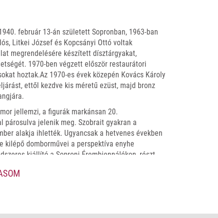
940. február 13-án született Sopronban, 1963-ban
ós, Litkei József és Kopcsányi Ottó voltak
lat megrendelésére készített dísztárgyakat,
hetségét. 1970-ben végzett először restaurátori
sokat hoztak.Az 1970-es évek közepén Kovács Károly
ljárást, ettől kezdve kis méretű ezüst, majd bronz
angjára.
mor jellemzi, a figurák markánsan 20.
l párosulva jelenik meg. Szobrait gyakran a
ber alakja ihlették. Ugyancsak a hetvenes években
te kilépő domborművei a perspektíva enyhe
ndszeres kiállító a Soproni Érembiennálékon, részt
alamint a sóstói éremművészeti és kisplasztikai
VASOM
émia társadalmi szervezet, majd 2011-től az MMA