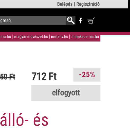
Belépés
Regisztráció
ma.hu
magyar-művészet.hu
mma-tv.hu
mmakademia.hu
-25%
712 Ft
50 Ft
elfogyott
álló- és