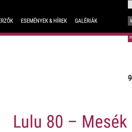
ERZŐK
ESEMÉNYEK & HÍREK
GALÉRIÁK
m
9
Lulu 80 – Mesék 