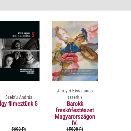
Jernyei Kiss János
Szekfü András
(szerk.)
Így filmeztünk 5
Barokk
freskófestészet
Magyarországon
IV.
5600 Ft
15800 Ft