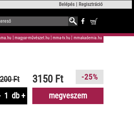
Belépés
Regisztráció
ma.hu
magyar-művészet.hu
mma-tv.hu
mmakademia.hu
-25%
3150 Ft
200 Ft
-
db
+
megveszem