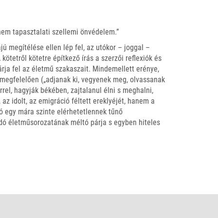
nem tapasztalati szellemi önvédelem.”
 megítélése ellen lép fel, az utókor – joggal –
kötetről kötetre építkező írás a szerzői reflexiók és
ja fel az életmű szakaszait. Mindemellett erénye,
megfelelően („adjanak ki, vegyenek meg, olvassanak
rrel, hagyják békében, zajtalanul élni s meghalni,
 az idolt, az emigráció féltett ereklyéjét, hanem a
abó egy mára szinte elérhetetlennek tűnő
ó életműsorozatának méltó párja s egyben hiteles