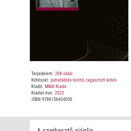
Terjedelem:
208
oldal
Kötészet:
puhatáblás borító, ragasztott kötés
Kiadó:
MMA Kiadó
Kiadás éve:
2022
ISBN
9786156434050
A szerkesztő ajánlja