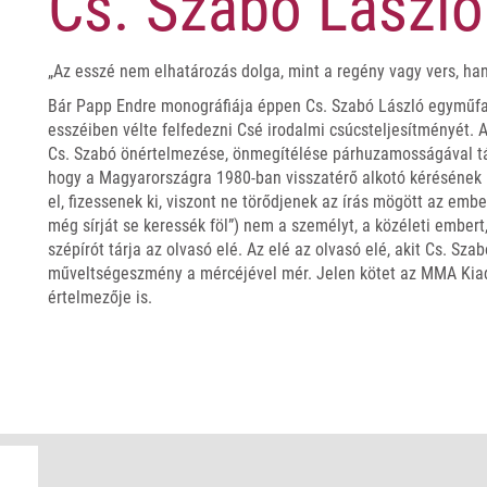
Cs. Szabó László
„Az esszé nem elhatározás dolga, mint a regény vagy vers, ha
Bár Papp Endre monográfiája éppen Cs. Szabó László egyműfajú
esszéiben vélte felfedezni Csé irodalmi csúcsteljesítményét. A 
Cs. Szabó önértelmezése, önmegítélése párhuzamosságával tár
hogy a Magyarországra 1980-ban visszatérő alkotó kérésének 
el, fizessenek ki, viszont ne törődjenek az írás mögött az embe
még sírját se keressék föl”) nem a személyt, a közéleti embert,
szépírót tárja az olvasó elé. Az elé az olvasó elé, akit Cs. Sz
műveltségeszmény a mércéjével mér. Jelen kötet az MMA Kiad
értelmezője is.