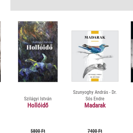
Szunyoghy András - Dr.
Szilágyi István
Sós Endre
Hollóidő
Madarak
5800 Ft
7400 Ft