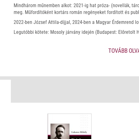
Mindhárom műnemben alkot: 2021-ig hat próza- (novellák, tárc
meg. Műfordítóként kortárs román regényeket fordított és publ
2022-ben József Attila-díjjal, 2024-ben a Magyar Érdemrend lov
Legutóbbi kötete: Mosoly járvány idején (Budapest: Előretolt 
TOVÁBB OL