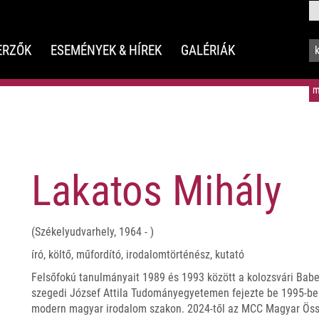
ERZŐK
ESEMÉNYEK & HÍREK
GALÉRIÁK
m
Lakatos Mihály
(Székelyudvarhely, 1964 - )
író, költő, műfordító, irodalomtörténész, kutató
Felsőfokú tanulmányait 1989 és 1993 között a kolozsvári Ba
szegedi József Attila Tudományegyetemen fejezte be 1995-ben
modern magyar irodalom szakon. 2024-től az MCC Magyar Össz