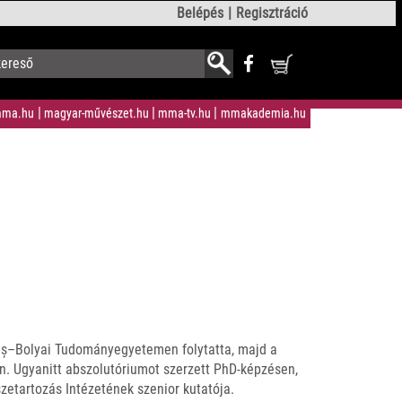
Belépés
Regisztráció
ma.hu
magyar-művészet.hu
mma-tv.hu
mmakademia.hu
beș–Bolyai Tudományegyetemen folytatta, majd a
. Ugyanitt abszolutóriumot szerzett PhD-képzésen,
etartozás Intézetének szenior kutatója.