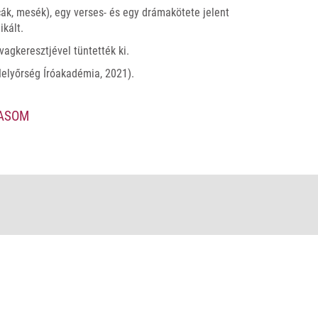
ák, mesék), egy verses- és egy drámakötete jelent
ikált.
agkeresztjével tüntették ki.
Helyőrség Íróakadémia, 2021).
VASOM