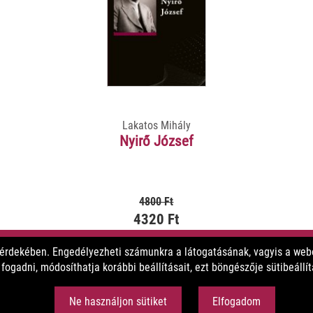
Lakatos Mihály
Nyirő József
4800 Ft
4320 Ft
 érdekében. Engedélyezheti számunkra a látogatásának, vagyis a webo
MEGNÉZEM
ogadni, módosíthatja korábbi beállításait, ezt böngészője sütibeállí
Ne használjon sütiket
Elfogadom