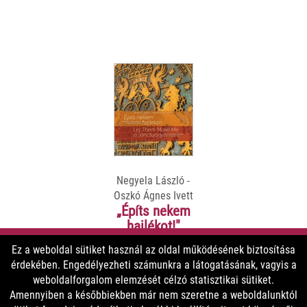
Negyela László -
Oszkó Ágnes Ivett
„Építs nekem
hajlékot!"
Ez a weboldal sütiket használ az oldal működésének biztosítása
érdekében. Engedélyezheti számunkra a látogatásának, vagyis a
8800 Ft
weboldalforgalom elemzését célzó statisztikai sütiket.
6600 Ft
Amennyiben a későbbiekben már nem szeretne a weboldalunktól