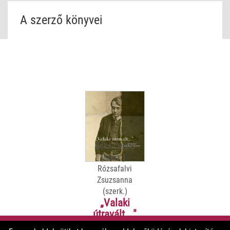
A szerző könyvei
Boka László
(szerk.) -
Rózsafalvi
Zsuzsanna
(szerk.)
„Valaki
útravált..."