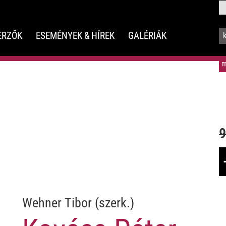
ERZŐK
ESEMÉNYEK & HÍREK
GALÉRIÁK
m
9
Wehner Tibor (szerk.)