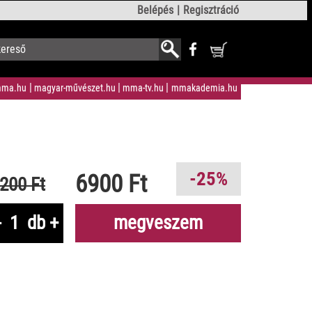
Belépés
Regisztráció
ma.hu
magyar-művészet.hu
mma-tv.hu
mmakademia.hu
-25%
6900 Ft
200 Ft
-
db
+
megveszem