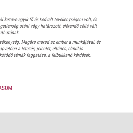
ól kezdve egyik fő és kedvelt tevékenységem volt, és
etlenség utáni vágy határozott, elérendő céllá vált
íthatónak.
vékenység. Magára marad az ember a munkájával, és
pvetően a létezés, jelenlét, eltűnés, elmúlás
 kötődő témák faggatása, a felbukkanó kérdések,
 Kovács Péter (1943–2019) Kossuth-díjas
e közel kétszáz képben, Wehner Tibor tanulmányával.
VASOM