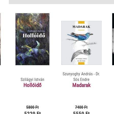
Szunyoghy András - Dr.
Szilágyi István
Sós Endre
Hollóidő
Madarak
5800 Ft
7400 Ft
5220 Ft
5550 Ft