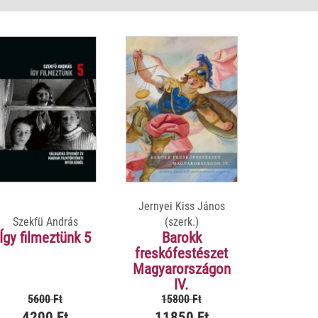
Jernyei Kiss János
Szekfü András
(szerk.)
Így filmeztünk 5
Barokk
freskófestészet
Magyarországon
IV.
5600 Ft
15800 Ft
4200 Ft
11850 Ft