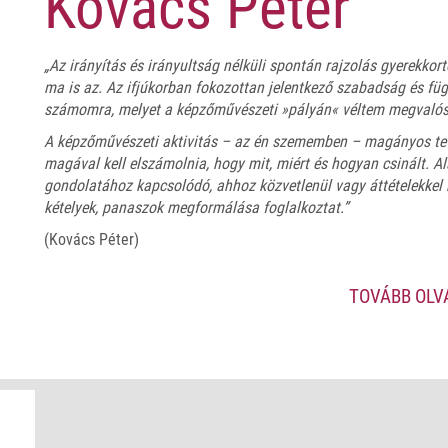
Kovács Péter
„Az irányítás és irányultság nélküli spontán rajzolás gyerekkort
ma is az. Az ifjúkorban fokozottan jelentkező szabadság és függ
számomra, melyet a képzőművészeti »pályán« véltem megvalós
A képzőművészeti aktivitás – az én szememben – magányos te
magával kell elszámolnia, hogy mit, miért és hogyan csinált. Ala
gondolatához kapcsolódó, ahhoz közvetlenül vagy áttételekkel
kételyek, panaszok megformálása foglalkoztat.”
(Kovács Péter)
A 2023-as Ünnepi Könyvhétre megjelenő, reprezentatív album
festőművész. grafikus, könyvillusztrátor életművét mutatja b
TOVÁBB OL