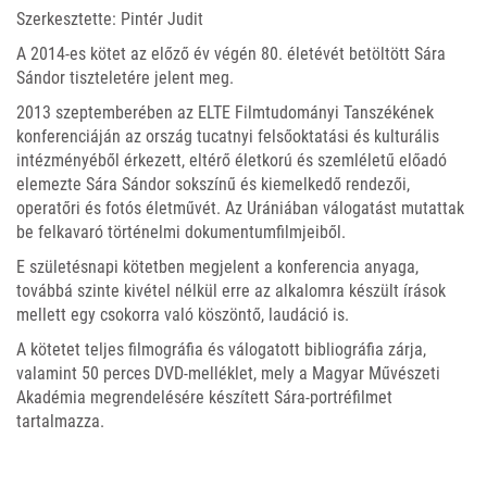
Szerkesztette: Pintér Judit
A 2014-es kötet az előző év végén 80. életévét betöltött Sára
Sándor tiszteletére jelent meg.
2013 szeptemberében az ELTE Filmtudományi Tanszékének
konferenciáján az ország tucatnyi felsőoktatási és kulturális
intézményéből érkezett, eltérő életkorú és szemléletű előadó
elemezte Sára Sándor sokszínű és kiemelkedő rendezői,
operatőri és fotós életművét. Az Urániában válogatást mutattak
be felkavaró történelmi dokumentumfilmjeiből.
E születésnapi kötetben megjelent a konferencia anyaga,
továbbá szinte kivétel nélkül erre az alkalomra készült írások
mellett egy csokorra való köszöntő, laudáció is.
A kötetet teljes filmográfia és válogatott bibliográfia zárja,
valamint 50 perces DVD-melléklet, mely a Magyar Művészeti
Akadémia megrendelésére készített Sára-portréfilmet
tartalmazza.