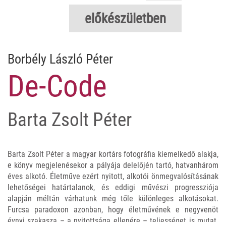
előkészületben
Borbély László Péter
De-Code
Barta Zsolt Péter
Barta Zsolt Péter a magyar kortárs fotográfia kiemelkedő alakja,
e könyv megjelenésekor a pályája delelőjén tartó, hatvanhárom
éves alkotó. Életműve ezért nyitott, alkotói önmegvalósításának
lehetőségei határtalanok, és eddigi művészi progressziója
alapján méltán várhatunk még tőle különleges alkotásokat.
Furcsa paradoxon azonban, hogy életművének e negyvenöt
évnyi szakasza – a nyitottsága ellenére – teljességet is mutat.