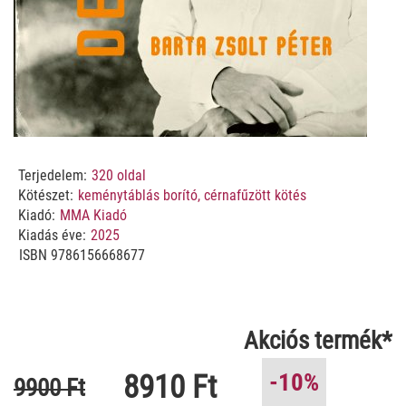
Terjedelem:
320
oldal
Kötészet:
keménytáblás borító, cérnafűzött kötés
Kiadó:
MMA Kiadó
Kiadás éve:
2025
ISBN
9786156668677
Akciós termék*
8910 Ft
-10%
9900 Ft