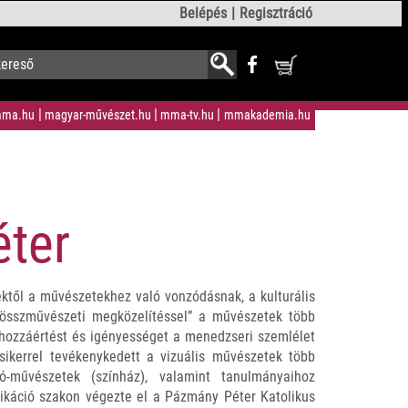
Belépés
Regisztráció
ma.hu
magyar-művészet.hu
mma-tv.hu
mmakademia.hu
éter
ektől a művészetekhez való vonzódásnak, a kulturális
összművészeti megközelítéssel” a művészetek több
zi hozzáértést és igényességet a menedzseri szemlélet
 sikerrel tevékenykedett a vizuális művészetek több
dó-művészetek (színház), valamint tanulmányaihoz
káció szakon végezte el a Pázmány Péter Katolikus