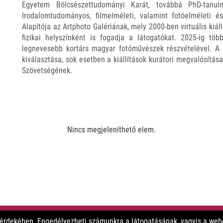
Egyetem Bölcsészettudományi Karát, továbbá PhD-tanulm
Irodalomtudományos, filmelméleti, valamint fotóelméleti é
Alapítója az Artphoto Galériának, mely 2000-ben virtuális kiáll
fizikai helyszínként is fogadja a látogatókat. 2025-ig tö
legnevesebb kortárs magyar fotóművészek részvételével. A g
kiválasztása, sok esetben a kiállítások kurátori megvalósítá
Szövetségének.
Nincs megjeleníthető elem.
 érdekében. Engedélyezheti számunkra a látogatásának, vagyis a webo