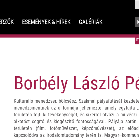
ERZŐK
ESEMÉNYEK & HÍREK
GALÉRIÁK
m
Borbély László P
Kulturális menedzser, bölcsész. Szakmai pályafutását kezdet
menedzsmentnek az a formája jellemezte, amely egyfajta „
területén fejti ki tevékenységét, és sikerrel ötvözi a művés
alkotást segítő és kiegészítő fontosságával. Pályája során
területén (film, fotóművészet, képzőművészet), az előa
kapcsolódva az irodalomtudomány terén is. Magyar–kommuni