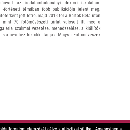
ányait az irodalomtudományi doktori iskolában.
s -történeti témában több publikációja jelent meg.
ítótérként jött létre, majd 2013-tól a Bartók Béla úton
bb mint 70 fotóművészeti tárlat valósult itt meg a
aléria szakmai vezetése, menedzselése, a kiállítók
sa is a nevéhez fűződik. Tagja a Magyar Fotóművészek
ldalforgalom elemzését célzó statisztikai sütiket. Amennyiben a