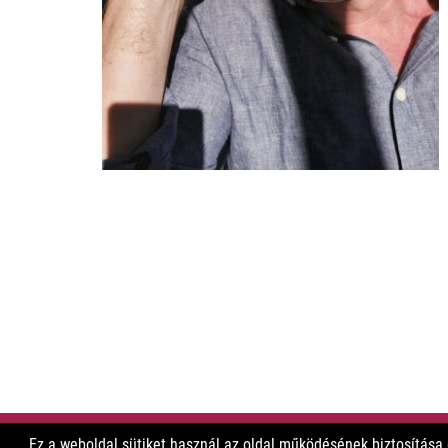
Ez a weboldal sütiket használ az oldal működésének biztosítása