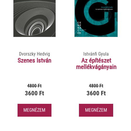
Dvorszky Hedvig
Istvánfi Gyula
Szenes István
Az építészet
mellékvágányain
4800 Ft
4800 Ft
3600 Ft
3600 Ft
MEGNÉZEM
MEGNÉZEM