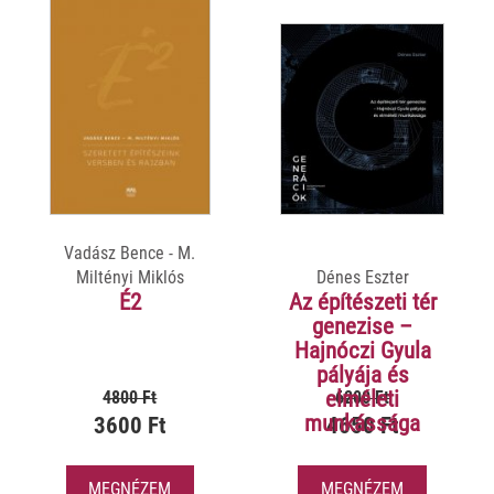
Vadász Bence - M.
Miltényi Miklós
Dénes Eszter
É2
Az építészeti tér
genezise –
Hajnóczi Gyula
pályája és
elméleti
4800 Ft
6200 Ft
munkássága
3600 Ft
4650 Ft
MEGNÉZEM
MEGNÉZEM