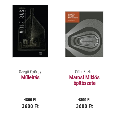
Szegő György
Götz Eszter
Műleírás
Marosi Miklós
építészete
4800 Ft
4800 Ft
3600 Ft
3600 Ft