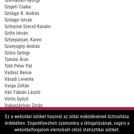
Szemadám György
Szigeti Csaba
Szilágyi B. András
Szilágyi István
Szőnyiné Szerző Katalin
Szőts István
Sztyepanjan, Karen
Szunyoghy András
Szücs György
Tamási Áron
Tóth Péter Pál
Vadász Bence
Váradi Levente
Varga Zoltán
Vári Fábián László
Vörös Győző
Vukoszávlyev Zorán
Wehner Tibor
Ez a weboldal sütiket használ az oldal működésének biztosítása
Werner, Gregor Joseph
érdekében. Engedélyezheti számunkra a látogatásának, vagyis a
Windhager Ákos
weboldalforgalom elemzését célzó statisztikai sütiket.
Zagajewski, Adam