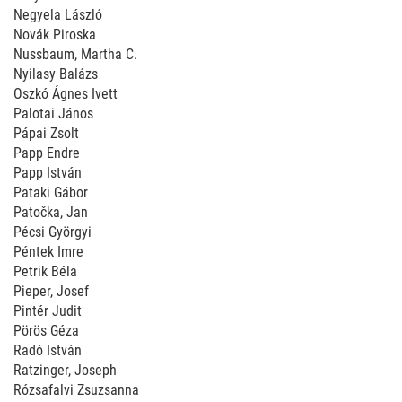
Negyela László
Novák Piroska
Nussbaum, Martha C.
Nyilasy Balázs
Oszkó Ágnes Ivett
Palotai János
Pápai Zsolt
Papp Endre
Papp István
Pataki Gábor
Patočka, Jan
Pécsi Györgyi
Péntek Imre
Petrik Béla
Pieper, Josef
Pintér Judit
Pörös Géza
Radó István
Ratzinger, Joseph
Rózsafalvi Zsuzsanna