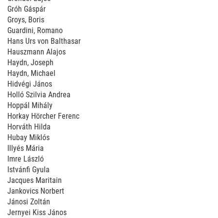
Gróh Gáspár
Groys, Boris
Guardini, Romano
Hans Urs von Balthasar
Hauszmann Alajos
Haydn, Joseph
Haydn, Michael
Hidvégi János
Holló Szilvia Andrea
Hoppál Mihály
Horkay Hörcher Ferenc
Horváth Hilda
Hubay Miklós
Illyés Mária
Imre László
Istvánfi Gyula
Jacques Maritain
Jankovics Norbert
Jánosi Zoltán
Jernyei Kiss János