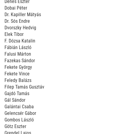
Dénes Eszter
Dobai Péter
Dr. Kapiller Mátyás
Dr. Sós Endre
Dvorszky Hedvig
Elek Tibor
F. Dózsa Katalin
Fábián László
Falusi Márton
Fazekas Sándor
Fekete György
Fekete Vince
Feledy Balázs
Filep Tamás Gusztáv
Gajdó Tamás
Gál Sándor
Galántai Csaba
Gelencsér Gábor
Gombos László
Götz Eszter
Grendel Lajos