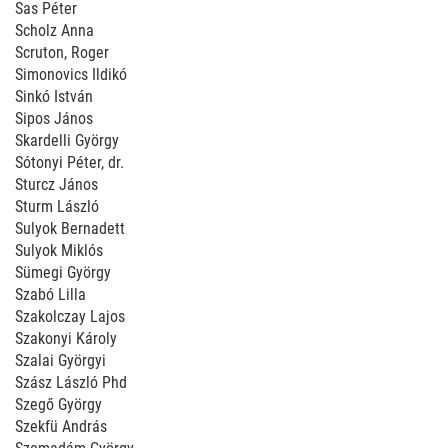
Sas Péter
Scholz Anna
Scruton, Roger
Simonovics Ildikó
Sinkó István
Sipos János
Skardelli György
Sótonyi Péter, dr.
Sturcz János
Sturm László
Sulyok Bernadett
Sulyok Miklós
Sümegi György
Szabó Lilla
Szakolczay Lajos
Szakonyi Károly
Szalai Györgyi
Szász László Phd
Szegő György
Szekfü András