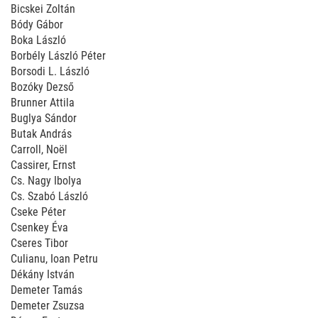
Bicskei Zoltán
Bódy Gábor
Boka László
Borbély László Péter
Borsodi L. László
Bozóky Dezső
Brunner Attila
Buglya Sándor
Butak András
Carroll, Noël
Cassirer, Ernst
Cs. Nagy Ibolya
Cs. Szabó László
Cseke Péter
Csenkey Éva
Cseres Tibor
Culianu, Ioan Petru
Dékány István
Demeter Tamás
Demeter Zsuzsa