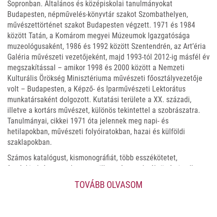
Sopronban. Általános és középiskolai tanulmányokat
Budapesten, népművelés-könyvtár szakot Szombathelyen,
művészettörténet szakot Budapesten végzett. 1971 és 1984
között Tatán, a Komárom megyei Múzeumok Igazgatósága
muzeológusaként, 1986 és 1992 között Szentendrén, az Art’éria
Galéria művészeti vezetőjeként, majd 1993-tól 2012-ig másfél év
megszakítással – amikor 1998 és 2000 között a Nemzeti
Kulturális Örökség Minisztériuma művészeti főosztályvezetője
volt – Budapesten, a Képző- és Iparművészeti Lektorátus
munkatársaként dolgozott. Kutatási területe a XX. századi,
illetve a kortárs művészet, különös tekintettel a szobrászatra.
Tanulmányai, cikkei 1971 óta jelennek meg napi- és
hetilapokban, művészeti folyóiratokban, hazai és külföldi
szaklapokban.
Számos katalógust, kismonográfiát, több esszékötetet,
forráskiadványt szerkesztett, illetve írt az elmúlt öt évtizedben,
amelyek közül a legfontosabbak:
Köztéri szobraink,
Budapest,
TOVÁBB OLVASOM
1986. Gondolat Kiadó;
A Szentendrei Vajda Lajos Stúdió
,
Szentendre, 2000. VLS (társszerk.);
A hazugság és a hiány
emlékművei
, Budapest, 2001. Új Művészet Kiadó;
Adatok és