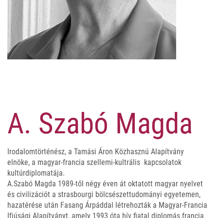
A. Szabó Magda
Irodalomtörténész, a Tamási Áron Közhasznú Alapítvány
elnöke, a magyar-francia szellemi-kultrális kapcsolatok
kultúrdiplomatája.
A.Szabó Magda 1989-től négy éven át oktatott magyar nyelvet
és civilizációt a strasbourgi bölcsészettudományi egyetemen,
hazatérése után Fasang Árpáddal létrehozták a Magyar-Francia
Ifjúsági Alapítványt, amely 1993 óta hív fiatal diplomás francia