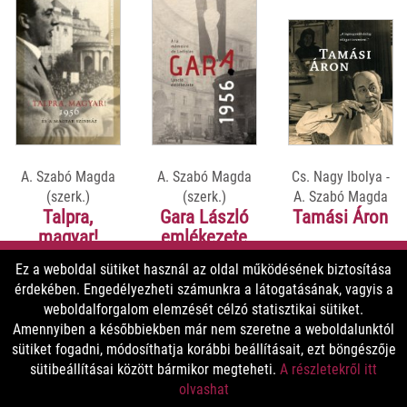
A. Szabó Magda
A. Szabó Magda
Cs. Nagy Ibolya -
(szerk.)
(szerk.)
A. Szabó Magda
Talpra,
Gara László
Tamási Áron
magyar!
emlékezete
Ez a weboldal sütiket használ az oldal működésének biztosítása
érdekében. Engedélyezheti számunkra a látogatásának, vagyis a
6600 Ft
4800 Ft
5800 Ft
weboldalforgalom elemzését célzó statisztikai sütiket.
5940 Ft
3600 Ft
4350 Ft
Amennyiben a későbbiekben már nem szeretne a weboldalunktól
sütiket fogadni, módosíthatja korábbi beállításait, ezt böngészője
sütibeállításai között bármikor megteheti.
A részletekről itt
MEGNÉZEM
MEGNÉZEM
MEGNÉZEM
olvashat