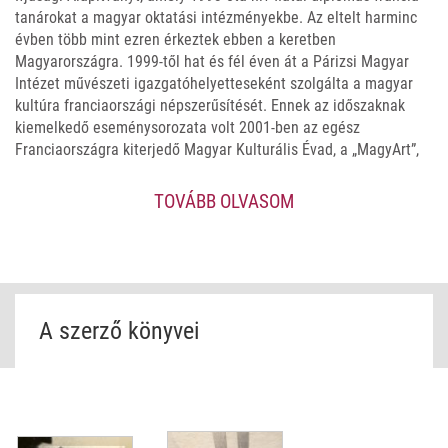
tanárokat a magyar oktatási intézményekbe. Az eltelt harminc
évben több mint ezren érkeztek ebben a keretben
Magyarországra. 1999-től hat és fél éven át a Párizsi Magyar
Intézet művészeti igazgatóhelyetteseként szolgálta a magyar
kultúra franciaországi népszerűsítését. Ennek az időszaknak
kiemelkedő eseménysorozata volt 2001-ben az egész
Franciaországra kiterjedő Magyar Kulturális Évad, a „MagyArt”,
többszáz rangos rendezvénnyel. Hazatérve a Duna Televízió
számára forgatott filmeket a magyar és francia kultúrát
TOVÁBB OLVASOM
összekötő szálakról. Fontosabb könyvei: „Állj fel” torony
árnyékában – magyarok francia földön (társzerkesztő: Ablonczy
Lászlóval); Tamási Áron (társszerző Cs. Nagy Ibolya.
Kitüntetései: A francia Akadémiai Pálmarend lovagja (2001),
majd tiszti fokozata (2009); 2004-ben Párizs Város Nagyezüstje
(2004); A francia Nemzeti Érdemrend lovagja (2023)
A szerző könyvei