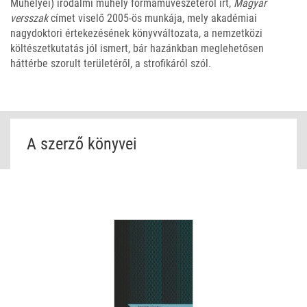
Műhelyei) irodalmi műhely formaművészetéről írt,
Magyar
versszak
címet viselő 2005-ös munkája, mely akadémiai
nagydoktori értekezésének könyvváltozata, a nemzetközi
költészetkutatás jól ismert, bár hazánkban meglehetősen
háttérbe szorult területéről, a strofikáról szól.
A szerző könyvei