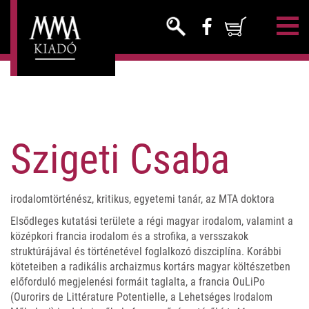
Szigeti Csaba
irodalomtörténész, kritikus, egyetemi tanár, az MTA doktora
Elsődleges kutatási területe a régi magyar irodalom, valamint a
középkori francia irodalom és a strofika, a versszakok
struktúrájával és történetével foglalkozó diszciplína. Korábbi
köteteiben a radikális archaizmus kortárs magyar költészetben
előforduló megjelenési formáit taglalta, a francia OuLiPo
(Ourorirs de Littérature Potentielle, a Lehetséges Irodalom