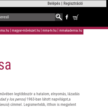
Belépés
Regisztráció
ma.hu
magyar-művészet.hu
mma-tv.hu
mmakademia.hu
sa
etművében legtöbbször a hatalom, elnyomás, lázadás
udad y los perros)
1963-ban látott napvilágot,a
lencio
) címmel. Legismertebb, itthon is megjelent