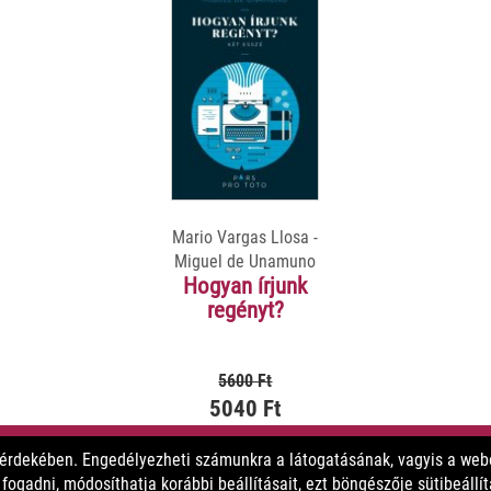
Mario Vargas Llosa -
Miguel de Unamuno
Hogyan írjunk
regényt?
5600 Ft
5040 Ft
 érdekében. Engedélyezheti számunkra a látogatásának, vagyis a webo
MEGNÉZEM
ogadni, módosíthatja korábbi beállításait, ezt böngészője sütibeállí