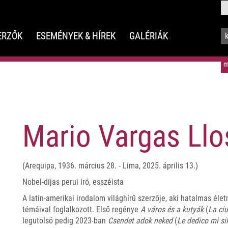
ERZŐK
ESEMÉNYEK & HÍREK
GALÉRIÁK
m
Mario Vargas Llo
(Arequipa, 1936. március 28. - Lima, 2025. április 13.)
Nobel-díjas perui író, esszéista
A latin-amerikai irodalom világhírű szerzője, aki hatalmas él
témáival foglalkozott. Első regénye
A város és a kutyák
(
La ci
legutolsó pedig 2023-ban
Csendet adok neked
(
Le dedico mi si