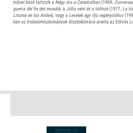
művei közé tartozik a
Négy óra a Catedralban
(1969,
Conversac
guerra del fin del mundo
), a
Júlia néni és a
tollnok
(1977,
La tía
Lituma en los Andes
), vagy a
Levelek egy ifjú regényíróhoz
(199
ben az irodalomtudományok díszdoktorává avatta az Eötvös