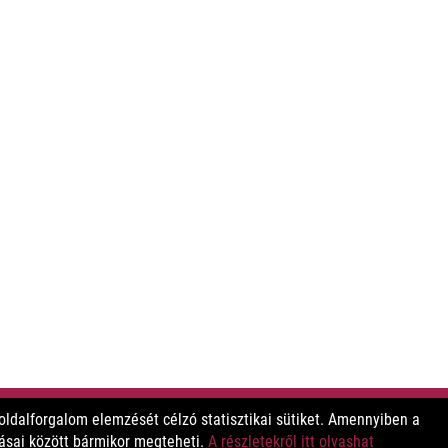
ldalforgalom elemzését célzó statisztikai sütiket. Amennyiben a
tásai között bármikor megteheti.
A részletekről itt olvashat