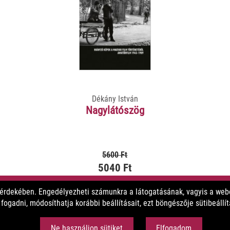
Dékány István
Nagylátószög
5600 Ft
5040 Ft
 érdekében. Engedélyezheti számunkra a látogatásának, vagyis a webo
MEGNÉZEM
ogadni, módosíthatja korábbi beállításait, ezt böngészője sütibeállí
Ne használjon sütiket
Elfogadom