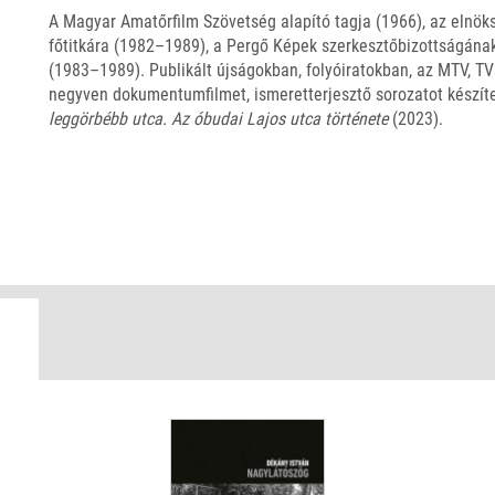
A Magyar Amatőrfilm Szövetség alapító tagja (1966), az elnök
főtitkára (1982–1989), a Pergő Képek szerkesztőbizottságának
(1983–1989). Publikált újságokban, folyóiratokban, az MTV, T
negyven dokumentumfilmet, ismeretterjesztő sorozatot készíte
leggörbébb utca. Az óbudai Lajos utca története
(2023).