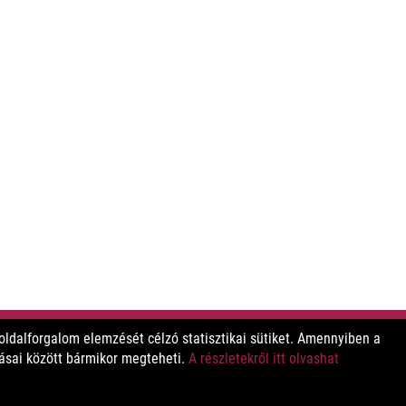
ldalforgalom elemzését célzó statisztikai sütiket. Amennyiben a
tásai között bármikor megteheti.
A részletekről itt olvashat