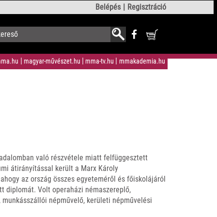
Belépés
Regisztráció
ma.hu
magyar-művészet.hu
mma-tv.hu
mmakademia.hu
adalomban való részvétele miatt felfüggesztett
umi átirányítással került a Marx Károly
hogy az ország összes egyeteméről és főiskolájáról
tt diplomát. Volt operaházi némaszereplő,
, munkásszállói népművelő, kerületi népművelési