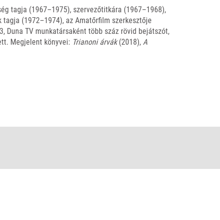
ség tagja (1967–1975), szervezőtitkára (1967–1968),
 tagja (1972–1974), az Amatőrfilm szerkesztője
V3, Duna TV munkatársaként több száz rövid bejátszót,
tt. Megjelent könyvei:
Trianoni árvák
(2018),
A