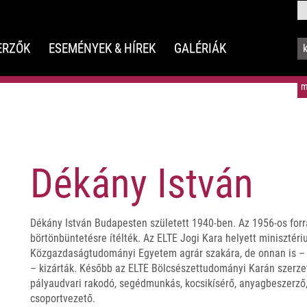
ERZŐK
ESEMÉNYEK & HÍREK
GALÉRIÁK
m
Dékány István
Dékány István Budapesten született 1940-ben. Az 1956-os forr
börtönbüntetésre ítélték. Az ELTE Jogi Kara helyett minisztéri
Közgazdaságtudományi Egyetem agrár szakára, de onnan is – a
– kizárták. Később az ELTE Bölcsészettudományi Karán szerze
pályaudvari rakodó, segédmunkás, kocsikísérő, anyagbeszerző
csoportvezető.