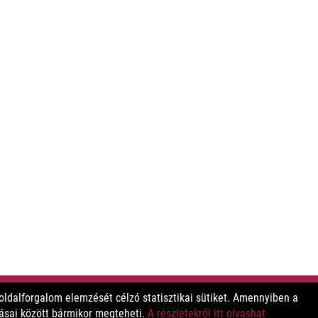
ldalforgalom elemzését célzó statisztikai sütiket. Amennyiben a
tásai között bármikor megteheti.
A részletekről itt olvashat