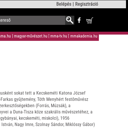
Belépés
Regisztráció
ma.hu
magyar-művészet.hu
mma-tv.hu
mmakademia.hu
usként sokat tett a Kecskeméti Katona József
-Farkas gyűjtemény, Tóth Menyhért festőművész
zerkesztőségekben (Forrás, Múzsák), a
nyvei a Duna-Tisza köze szakrális művészetéhez, a
gybányai, kecskeméti, miskolci), 1956
István, Nagy Imre, Szolnay Sándor, Miklóssy Gábor)