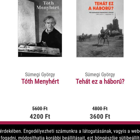
Sümegi György
Sümegi György
Tóth Menyhért
Tehát ez a háború?
5600 Ft
4800 Ft
4200 Ft
3600 Ft
 érdekében. Engedélyezheti számunkra a látogatásának, vagyis a webo
MEGNÉZEM
MEGNÉZEM
ogadni, módosíthatja korábbi beállításait, ezt böngészője sütibeállí