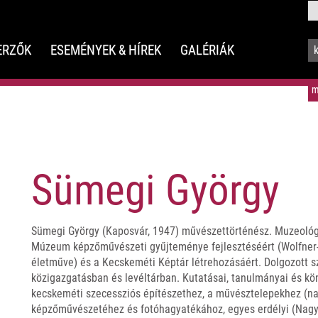
ERZŐK
ESEMÉNYEK & HÍREK
GALÉRIÁK
m
Sümegi György
Sümegi György (Kaposvár, 1947) művészettörténész. Muzeológ
Múzeum képzőművészeti gyűjteménye fejlesztéséért (Wolfner
életműve) és a Kecskeméti Képtár létrehozásáért. Dolgozott s
közigazgatásban és levéltárban. Kutatásai, tanulmányai és kö
kecskeméti szecessziós építészethez, a művésztelepekhez (na
képzőművészetéhez és fotóhagyatékához, egyes erdélyi (Nagy 