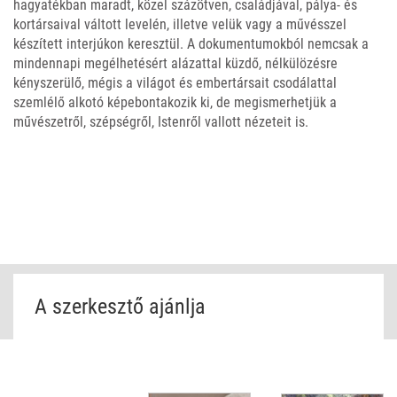
hagyatékban maradt, közel százötven, családjával, pálya- és
kortársaival váltott levelén, illetve velük vagy a művésszel
készített interjúkon keresztül. A dokumentumokból nemcsak a
mindennapi megélhetésért alázattal küzdő, nélkülözésre
kényszerülő, mégis a világot és embertársait csodálattal
szemlélő alkotó képebontakozik ki, de megismerhetjük a
művészetről, szépségről, Istenről vallott nézeteit is.
A szerkesztő ajánlja