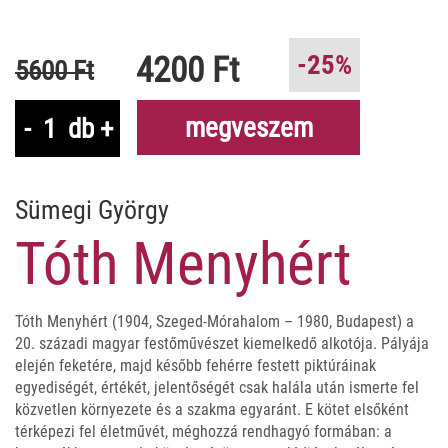
4200 Ft
-25%
5600 Ft
megveszem
-
db
+
Sümegi György
Tóth Menyhért
Tóth Menyhért (1904, Szeged-Mórahalom – 1980, Budapest) a
20. századi magyar festőművészet kiemelkedő alkotója. Pályája
elején feketére, majd később fehérre festett piktúráinak
egyediségét, értékét, jelentőségét csak halála után ismerte fel
közvetlen környezete és a szakma egyaránt. E kötet elsőként
térképezi fel életművét, méghozzá rendhagyó formában: a