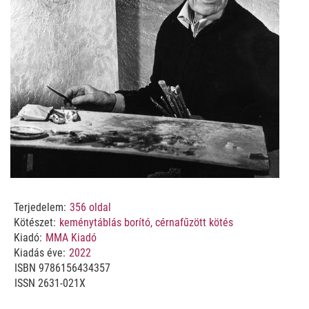
Terjedelem:
356
oldal
Kötészet:
keménytáblás borító, cérnafűzött kötés
Kiadó:
MMA Kiadó
Kiadás éve:
2022
ISBN
9786156434357
ISSN 2631-021X