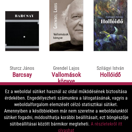
Sturcz János
Grendel Lajos
Szilágyi István
Barcsay
Vallomások
Hollóidő
könyve
Ez a weboldal sütiket használ az oldal működésének biztosítása
érdekében. Engedélyezheti számunkra a látogatásának, vagyis a
9900 Ft
5800 Ft
5800 Ft
weboldalforgalom elemzését célzó statisztikai sütiket.
8910 Ft
5220 Ft
5220 Ft
Amennyiben a későbbiekben már nem szeretne a weboldalunktól
sütiket fogadni, módosíthatja korábbi beállításait, ezt böngészője
sütibeállításai között bármikor megteheti.
A részletekről itt
MEGNÉZEM
MEGNÉZEM
MEGNÉZEM
olvashat