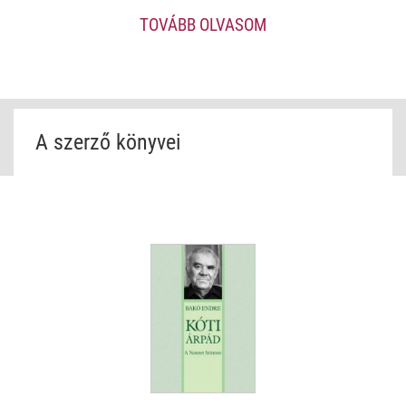
kitérő után, 1990-től 1999-es nyugalomba
TOVÁBB OLVASOM
vonulásáig főszerkesztője volt. Közben 1978-1990 között az
„Alföld” rovatvezetője, 1988-tól 1990-ig a Csokonai Könyvkiadó
alapító igazgatója volt.
1960 óta publikál irodalmi és művelődéstörténeti
tanulmányokat. Eddig 15 könyve jelent meg, köztük monográfiák
A szerző könyvei
(
Gulyás Pál
,
Kiss Tamás
,
Nadányi Zoltán
,
Németh László
és
Debrecen
stb.). Fő érdeklődési területe Debrecen és Nagyvárad,
illetve Bihar irodalmi múltja.
A Hortobágy a magyar irodalomban
címmel antológiát szerkesztett, részletes tanulmány
kíséretében. Legutóbbi könyve (
Vendégjárás Árkádiában
, 2018)
25 huszadik századi magyar író debreceni kapcsolatait dolgozza
fel.