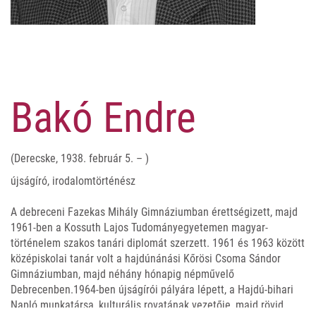
Bakó Endre
(Derecske, 1938. február 5. – )
újságíró, irodalomtörténész
A debreceni Fazekas Mihály Gimnáziumban érettségizett, majd
1961-ben a Kossuth Lajos Tudományegyetemen magyar-
történelem szakos tanári diplomát szerzett. 1961 és 1963 között
középiskolai tanár volt a hajdúnánási Kőrösi Csoma Sándor
Gimnáziumban, majd néhány hónapig népművelő
Debrecenben.1964-ben újságírói pályára lépett, a Hajdú-bihari
Napló munkatársa, kulturális rovatának vezetője, majd rövid