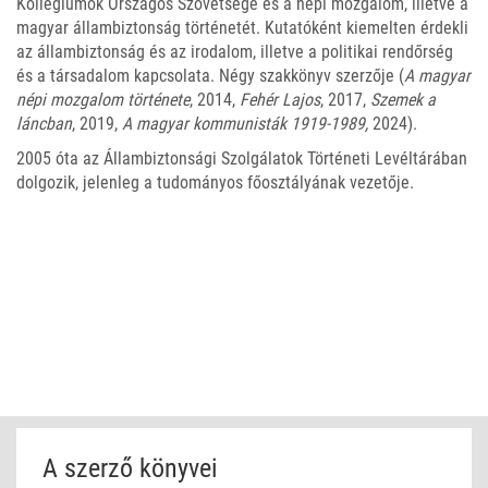
Kollégiumok Országos Szövetsége és a népi mozgalom, illetve a
magyar állambiztonság történetét. Kutatóként kiemelten érdekli
az állambiztonság és az irodalom, illetve a politikai rendőrség
és a társadalom kapcsolata. Négy szakkönyv szerzője (
A magyar
népi mozgalom története
, 2014,
Fehér Lajos
, 2017,
Szemek a
láncban
, 2019,
A magyar kommunisták 1919-1989,
2024).
2005 óta az Állambiztonsági Szolgálatok Történeti Levéltárában
dolgozik, jelenleg a tudományos főosztályának vezetője.
A szerző könyvei