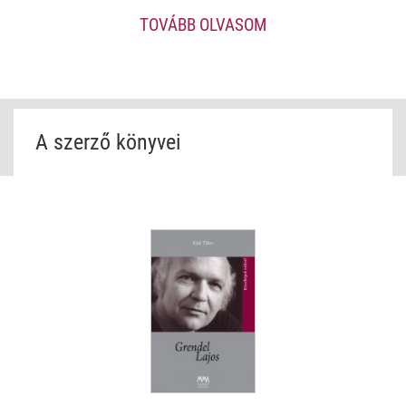
munkahelye, a Bárka kiadója, a Békéscsabai Jókai Színház.
TOVÁBB OLVASOM
Megalakulása óta (1999) elnöke a Körös Irodalmi Társaságnak.
2004-ben szerezte meg a doktori (Ph.D) tudományos fokozatot
az erdélyi íróról, Székely Jánosról írott monográfiájának
megvédésével. Rendszeresen publikál hazai és határon túli
irodalmi lapokban, fő kutatási területe a kortárs magyar
irodalom határoktól függetlenül.
A szerző könyvei