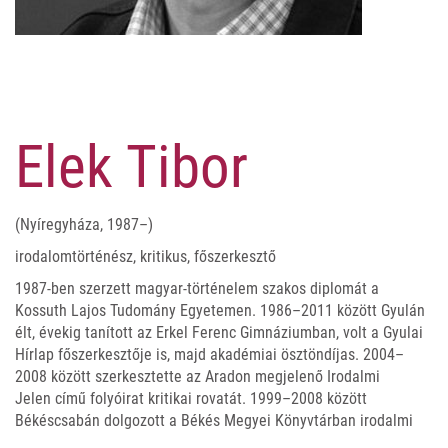
Elek Tibor
(Nyíregyháza, 1987–)
irodalomtörténész, kritikus, főszerkesztő
1987-ben szerzett magyar-történelem szakos diplomát a
Kossuth Lajos Tudomány Egyetemen. 1986–2011 között Gyulán
élt, évekig tanított az Erkel Ferenc Gimnáziumban, volt a Gyulai
Hírlap főszerkesztője is, majd akadémiai ösztöndíjas. 2004–
2008 között szerkesztette az Aradon megjelenő Irodalmi
Jelen című folyóirat kritikai rovatát. 1999–2008 között
Békéscsabán dolgozott a Békés Megyei Könyvtárban irodalmi
osztályvezetőként, a Bárka főszerkesztőjeként. 2008-tól