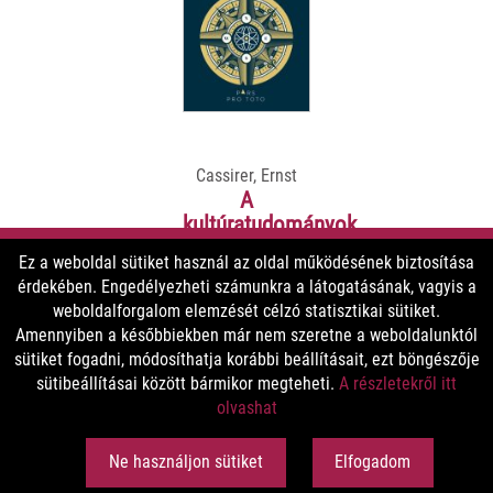
Cassirer, Ernst
A
kultúratudományok
logikája
Ez a weboldal sütiket használ az oldal működésének biztosítása
érdekében. Engedélyezheti számunkra a látogatásának, vagyis a
5200 Ft
weboldalforgalom elemzését célzó statisztikai sütiket.
3900 Ft
Amennyiben a későbbiekben már nem szeretne a weboldalunktól
sütiket fogadni, módosíthatja korábbi beállításait, ezt böngészője
sütibeállításai között bármikor megteheti.
A részletekről itt
MEGNÉZEM
olvashat
Ne használjon sütiket
Elfogadom
vásárlási feltételek
közérdekű adatok
adatkezelés