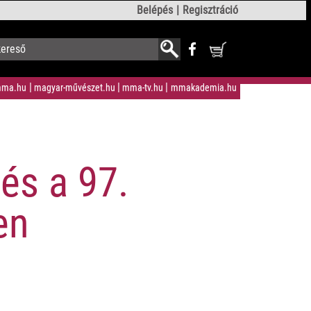
Belépés
Regisztráció
ma.hu
magyar-művészet.hu
mma-tv.hu
mmakademia.hu
és a 97.
en