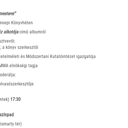
mesterei”
nnepi Könyvhéten
z alkotója
című albumról
sztvevői:
y
, a könyv szerkesztői
elméleti és Módszertani Kutatóintézet igazgatója
MMA elnökségi tagja
oderálja:
olvasószerkesztője
ntek)
17:30
 színpad
ösmarty tér)