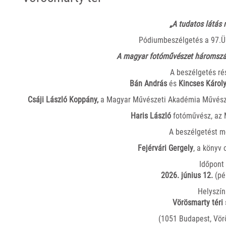
„A tudatos látás 
Pódiumbeszélgetés a 97.Ü
A magyar fotóművészet háromszá
A beszélgetés ré
Bán András
és
Kincses Károl
Csáji László Koppány,
a Magyar Művészeti Akadémia Művészet
Haris László
fotóművész, az 
A beszélgetést m
Fejérvári Gergely
, a könyv 
Időpont
2026. június 12.
(pé
Helyszín
Vörösmarty téri
(1051 Budapest, Vör