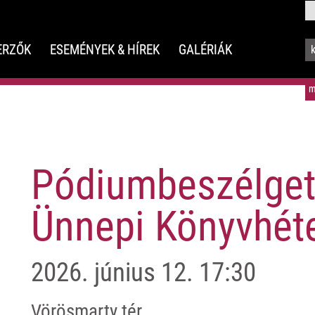
ERZŐK
ESEMÉNYEK & HÍREK
GALÉRIÁK
m
Pódiumbeszélget
Ünnepi Könyvhét
2026.
június
12.
17:30
Vörösmarty tér