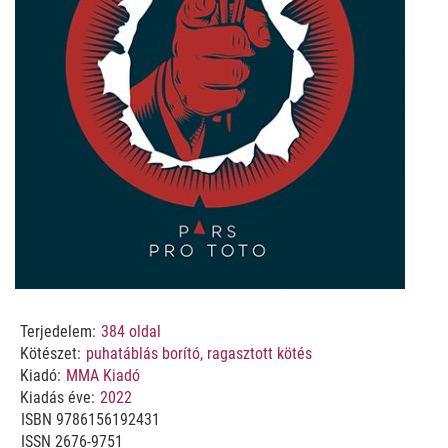
Terjedelem:
384
oldal
Kötészet:
puhatáblás borító, ragasztott kötés
Kiadó:
MMA Kiadó
Kiadás éve:
2022
ISBN
9786156192431
ISSN 2676-9751