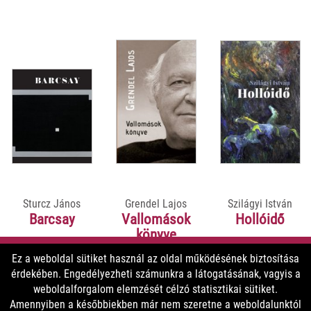
Sturcz János
Grendel Lajos
Szilágyi István
Barcsay
Vallomások
Hollóidő
könyve
Ez a weboldal sütiket használ az oldal működésének biztosítása
érdekében. Engedélyezheti számunkra a látogatásának, vagyis a
9900 Ft
5800 Ft
5800 Ft
weboldalforgalom elemzését célzó statisztikai sütiket.
8910 Ft
5220 Ft
5220 Ft
Amennyiben a későbbiekben már nem szeretne a weboldalunktól