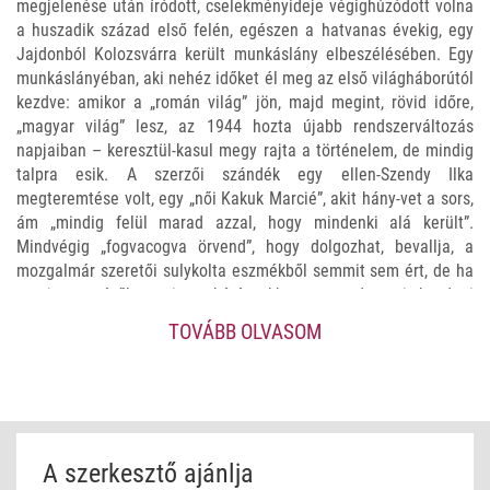
megjelenése után íródott, cselekményideje végighúzódott volna
a huszadik század első felén, egészen a hatvanas évekig, egy
Jajdonból Kolozsvárra került munkáslány elbeszélésében. Egy
munkáslányéban, aki nehéz időket él meg az első világháborútól
kezdve: amikor a „román világ” jön, majd megint, rövid időre,
„magyar világ” lesz, az 1944 hozta újabb rendszerváltozás
napjaiban – keresztül-kasul megy rajta a történelem, de mindig
talpra esik. A szerzői szándék egy ellen-Szendy Ilka
megteremtése volt, egy „női Kakuk Marcié”, akit hány-vet a sors,
ám „mindig felül marad azzal, hogy mindenki alá került”.
Mindvégig „fogvacogva örvend”, hogy dolgozhat, bevallja, a
mozgalmár szeretői sulykolta eszmékből semmit sem ért, de ha
megjegyezné őket, mint a kátét, akkor sem tudna mit kezdeni
velük.
TOVÁBB OLVASOM
Az emlékezés göröngyein lépkedve, bukdácsolva maga igazát
keresve idáig jut el, itt akad el. Az MMA Kiadó gondozásában
2018 óta megjelent Szilágyi-kötetek sorába (Katlanváros, 2019;
Messze túl a láthatáron, 2020; A hóhér könnyei, 2021;
Agancsbozót, 2022; Távolodó jégtáblákon, 2023) méltó módon
A szerkesztő ajánlja
illeszkedik Az emlékezés göröngyein – befejezetlenségében is