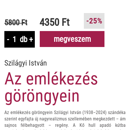
4350 Ft
-25%
5800 Ft
megveszem
-
db
+
Szilágyi István
Az emlékezés
göröngyein
Az emlékezés göröngyein Szilágyi István (1938–2024) szándéka
szerint egyfajta új nagyrealizmus szellemében megkezdett – ám
sajnos félbehagyott – regény. A Kő hull apadó kútba