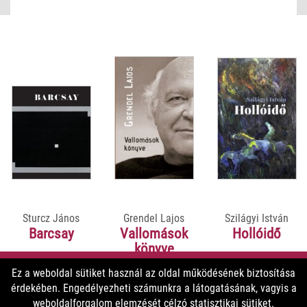
teljessé téve az életművet.
Sturcz János
Grendel Lajos
Szilágyi István
Barcsay
Vallomások
Hollóidő
könyve
Ez a weboldal sütiket használ az oldal működésének biztosítása
érdekében. Engedélyezheti számunkra a látogatásának, vagyis a
9900 Ft
5800 Ft
5800 Ft
weboldalforgalom elemzését célzó statisztikai sütiket.