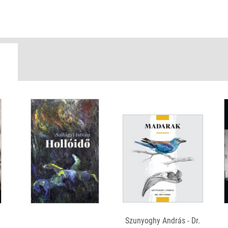
hámjából a nyilvánosság, a közbeszéd számára tiltottnak, tabu
trianoni országcsonkítást és következményeit, a határainkon tú
(Részlet a könyvből)
Szunyoghy András - Dr.