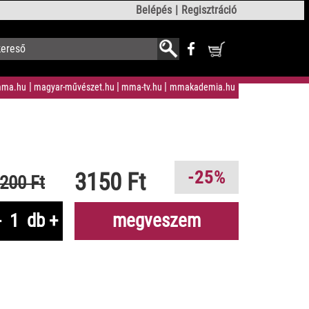
Belépés
Regisztráció
ma.hu
magyar-művészet.hu
mma-tv.hu
mmakademia.hu
-25%
3150 Ft
200 Ft
-
db
+
megveszem