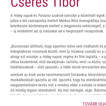
Cseres Tibor
A
Hideg napok
és
Parázna
szobrok
szerzője a közelmúlt egyik 
pálya e két csúcspontja mellett Márkus Béla monográfiája össze
keletkezési körülmények mellett a megjelenés nehézségeit, a 
– új lendületet ad, új irányokat ad a megtorpant recepciónak.
„Bizonyosan állítható, hogy egyetlen műve sem íródhatott és j
hidegháborús viszonyok között, mint [a
Vízaknai csaták
,] ez a
ahogy ezt esszéje, a
Hideg napok
: regény és film taglalta – a
ciklus kezdetének, első darabjának« tartotta, mint »a közös, s
haláltáncuknak – első opuszát«, a többi darab tervszerűen készü
amelyek az évek során tanulmányozott forrásokra, könyvtárnyi
munkálkodását igazolta az idő. Igazolta, hogy ha istenkísértés
megjelentetésére kevés volt a remény, ebbe a evésbe is érde
író mindig legyen istenkísértő. Ha már mérlegel, vége. Bátorna
tehette, hogy az évtized, a nyolcvanas évek a magyar történe
hivatalosan képviselt politikai érték- és érdekszempontjai el
TOVÁBB OL
változásokat hozott. A nemzeti önismeret tárgyában lassan-la