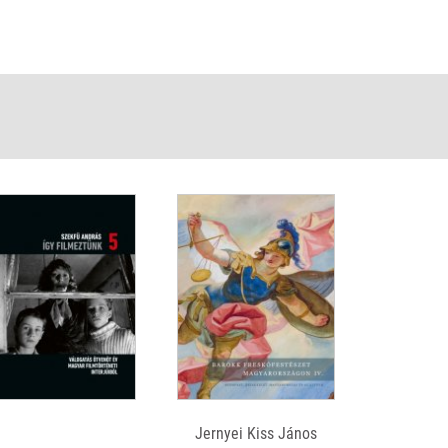
nak tartott történelmi témákat, például s legfőképp a
li magyarság kisebbségi sorsát felvetőket...”
Jernyei Kiss János