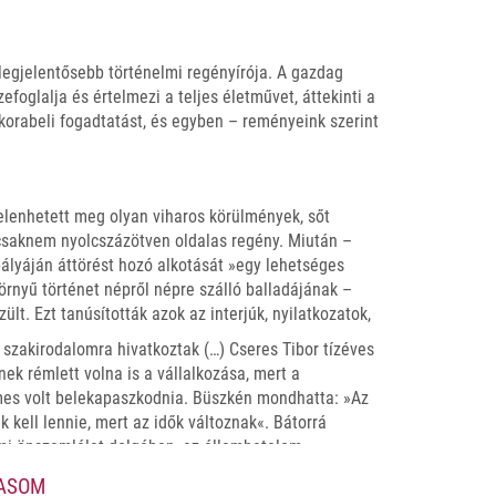
legjelentősebb történelmi regényírója. A gazdag
foglalja és értelmezi a teljes életművet, áttekinti a
korabeli fogadtatást, és egyben – reményeink szerint
elenhetett meg olyan viharos körülmények, sőt
 csaknem nyolcszázötven oldalas regény. Miután –
 pályáján áttörést hozó alkotását »egy lehetséges
zörnyű történet népről népre szálló balladájának –
lt. Ezt tanúsították azok az interjúk, nyilatkozatok,
 szakirodalomra hivatkoztak (…) Cseres Tibor tízéves
nek rémlett volna is a vállalkozása, mert a
mes volt belekapaszkodnia. Büszkén mondhatta: »Az
k kell lennie, mert az idők változnak«. Bátorrá
lmi önszemlélet dolgában, az államhatalom
lenében az 1956-os forradalom óta soha nem tapasztalt
VASOM
ssan kiszabadította a kommunista pártideológia