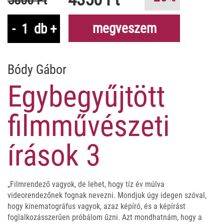
megveszem
-
db
+
Bódy Gábor
Egybegyűjtött
filmművészeti
írások 3
„Filmrendező vagyok, de lehet, hogy tíz év múlva
videorendezőnek fognak nevezni. Mondjuk úgy idegen szóval,
hogy kinematográfus vagyok, azaz képíró, és a képírást
foglalkozásszerűen próbálom űzni. Azt mondhatnám, hogy a