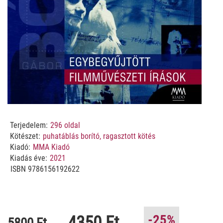
Terjedelem:
296
oldal
Kötészet:
puhatáblás borító, ragasztott kötés
Kiadó:
MMA Kiadó
Kiadás éve:
2021
ISBN
9786156192622
4350 Ft
-25%
5800 Ft