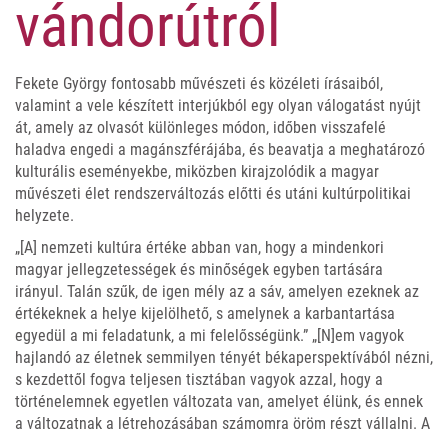
vándorútról
Fekete György fontosabb művészeti és közéleti írásaiból,
valamint a vele készített interjúkból egy olyan válogatást nyújt
át, amely az olvasót különleges módon, időben visszafelé
haladva engedi a magánszférájába, és beavatja a meghatározó
kulturális eseményekbe, miközben kirajzolódik a magyar
művészeti élet rendszerváltozás előtti és utáni kultúrpolitikai
helyzete.
„[A] nemzeti kultúra értéke abban van, hogy a mindenkori
magyar jellegzetességek és minőségek egyben tartására
irányul. Talán szűk, de igen mély az a sáv, amelyen ezeknek az
értékeknek a helye kijelölhető, s amelynek a karbantartása
egyedül a mi feladatunk, a mi felelősségünk.” „[N]em vagyok
hajlandó az életnek semmilyen tényét békaperspektívából nézni,
s kezdettől fogva teljesen tisztában vagyok azzal, hogy a
történelemnek egyetlen változata van, amelyet élünk, és ennek
a változatnak a létrehozásában számomra öröm részt vállalni. A
cél izgat inkább, és nem a körülmények, amelyek között azok