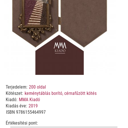
Terjedelem:
200
oldal
Kötészet:
keménytáblás borító, cérnafűzött kötés
Kiadó:
MMA Kiadó
Kiadás éve:
2019
ISBN
9786155464997
Értékesítési pont: