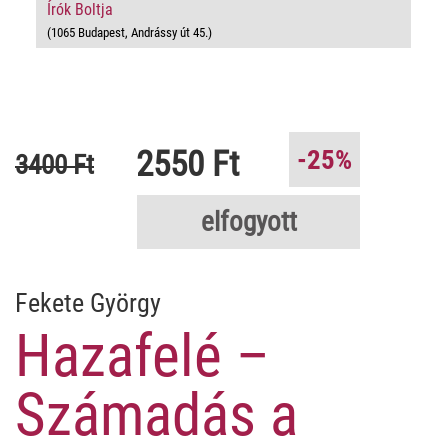
Írók Boltja
(1065 Budapest, Andrássy út 45.)
2550 Ft
-25%
3400 Ft
elfogyott
Fekete György
Hazafelé –
Számadás a