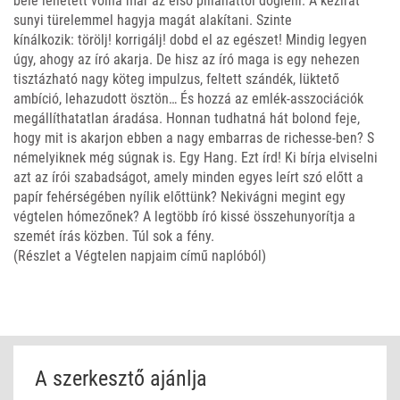
bele lehetett volna már az első pillanattól dögleni. A kézirat
sunyi türelemmel hagyja magát alakítani. Szinte
kínálkozik: törölj! korrigálj! dobd el az egészet! Mindig legyen
úgy, ahogy az író akarja. De hisz az író maga is egy nehezen
tisztázható nagy köteg impulzus, feltett szándék, lüktető
ambíció, lehazudott ösztön… És hozzá az emlék-asszociációk
megállíthatatlan áradása. Honnan tudhatná hát bolond feje,
hogy mit is akarjon ebben a nagy embarras de richesse-ben? S
némelyiknek még súgnak is. Egy Hang. Ezt írd! Ki bírja elviselni
azt az írói szabadságot, amely minden egyes leírt szó előtt a
papír fehérségében nyílik előttünk? Nekivágni megint egy
végtelen hómezőnek? A legtöbb író kissé összehunyorítja a
szemét írás közben. Túl sok a fény.
(Részlet a Végtelen napjaim című naplóból)
A szerkesztő ajánlja