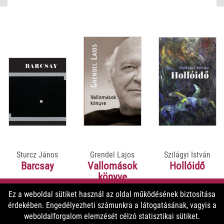
Sturcz János
Grendel Lajos
Szilágyi István
Barcsay
Vallomások
Hollóidő
könyve
Ez a weboldal sütiket használ az oldal működésének biztosítása
érdekében. Engedélyezheti számunkra a látogatásának, vagyis a
9900 Ft
5800 Ft
5800 Ft
weboldalforgalom elemzését célzó statisztikai sütiket.
8910 Ft
5220 Ft
5220 Ft