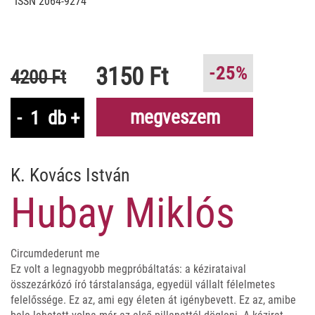
ISSN 2064-9274
3150 Ft
-25%
4200 Ft
megveszem
-
db
+
K. Kovács István
Hubay Miklós
Circumdederunt me
Ez volt a legnagyobb megpróbáltatás: a kézirataival
összezárkózó író társtalansága, egyedül vállalt félelmetes
felelőssége. Ez az, ami egy életen át igénybevett. Ez az, amibe