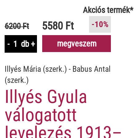
Akciós termék*
5580 Ft
-10%
6200 Ft
megveszem
-
db
+
Illyés Mária (szerk.)
-
Babus Antal
(szerk.)
Illyés Gyula
válogatott
levelezés 1913–