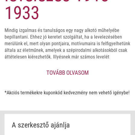
1933
Mindig izgalmas és tanulságos egy nagy alkotó műhelyébe
bepillantani. Ehhez jó keretet szolgáltat, ha a levelezésében
merülünk el, mert olyan pontjaira, motívumaira is felfigyelhetünk
általa az életműnek, amelyek a szépirodalmi alkotásokból csak
áttételesen kiérezhetők. Illyésnek már számos levelét
publikálták mások köteteiben, de olyan válogatás, amelyben a
gyermekkori élményektől a párizsi egyetemi éveken át a
Válasz
TOVÁBB OLVASOM
folyóirat elindításáig nyomon követhető a lírikus és közösségi
ember szellemi érlelődése, még nem látott napvilágot.
*Akciós termékekre kuponkód kedvezmény nem vehető igénybe!
Ahogy a költő lánya, Illyés Mária fogalmaz a kötet
Bevezetőjében:
„Ez a kötet szűk válogatás Illyés Gyula
levelezésének első húsz évéből, az 1913-tól 1933-ig terjedő
időszakból. Az itt közölt első levelet tizenegy évesen írta, amikor
beíratták a dombóvári katolikus főgimnáziumba, és szüleivel
A szerkesztő ajánlja
csak levélben tudott kapcsolatot tartani. A válogatás utolsó éve
1933, a Pusztulás megírásának ideje, amikor az addig csak a