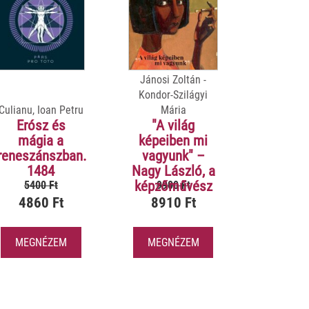
Jánosi Zoltán -
Kondor-Szilágyi
Culianu, Ioan Petru
Mária
Erósz és
"A világ
mágia a
képeiben mi
reneszánszban.
vagyunk" –
1484
Nagy László, a
képzőművész
5400 Ft
9900 Ft
4860 Ft
8910 Ft
MEGNÉZEM
MEGNÉZEM