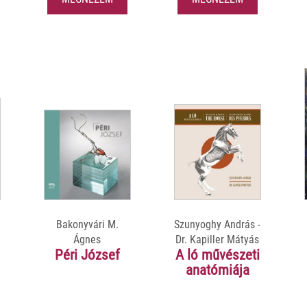
Bakonyvári M.
Szunyoghy András -
Ágnes
Dr. Kapiller Mátyás
Péri József
A ló művészeti
anatómiája