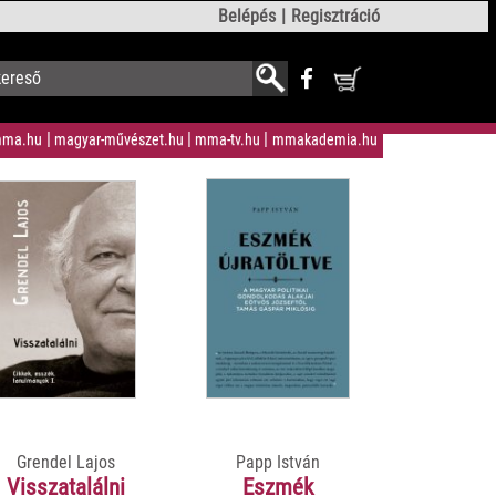
Belépés
Regisztráció
ma.hu
magyar-művészet.hu
mma-tv.hu
mmakademia.hu
Grendel Lajos
Papp István
Visszatalálni
Eszmék