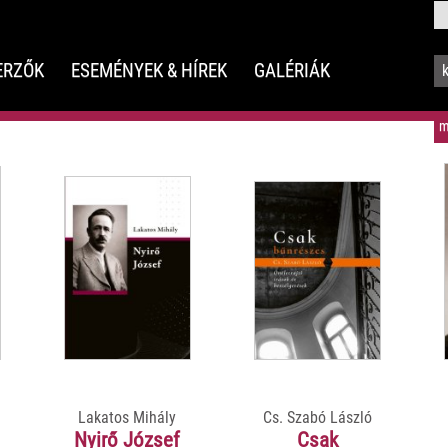
ERZŐK
ESEMÉNYEK & HÍREK
GALÉRIÁK
m
Lakatos Mihály
Cs. Szabó László
Nyirő József
Csak