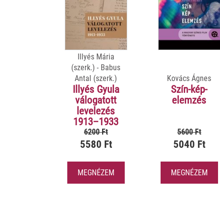
Illyés Mária
(szerk.) - Babus
Antal (szerk.)
Kovács Ágnes
Illyés Gyula
Szín-kép-
válogatott
elemzés
levelezés
1913–1933
6200 Ft
5600 Ft
5580 Ft
5040 Ft
MEGNÉZEM
MEGNÉZEM