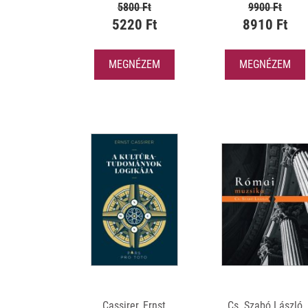
5800 Ft
9900 Ft
5220 Ft
8910 Ft
MEGNÉZEM
MEGNÉZEM
Cassirer, Ernst
Cs. Szabó László