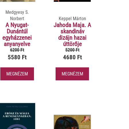
Medgyesy S.
Norbert
Keppel Márton
A Nyugat-
Jahoda Maja. A
Dunántúl
skandináv
egyházzenei
dizájn hazai
anyanyelve
úttörője
6200 Ft
5200 Ft
5580 Ft
4680 Ft
MEGNÉZEM
MEGNÉZEM