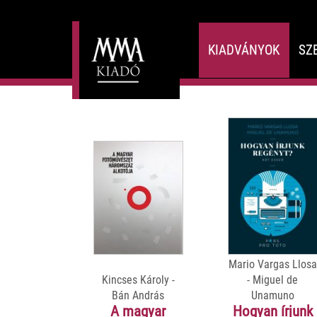
KIADVÁNYOK
SZ
Mario Vargas Llosa
Kincses Károly -
- Miguel de
Bán András
Unamuno
A magyar
Hogyan írjunk