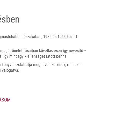
ésben
gmostohább időszakában, 1935 és 1944 között
 magát önéletírásaiban következesen így nevesítő –
a, így mindegyik ellenséget látott benne.
 könyve szólaltatja meg levelezésének, rendezői
 válogatva.
VASOM