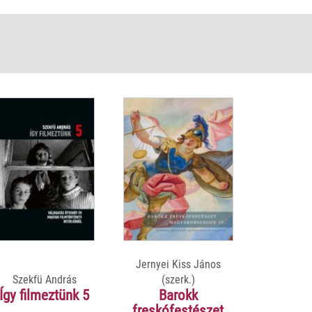
Jernyei Kiss János
Szekfü András
(szerk.)
Így filmeztünk 5
Barokk
freskófestészet