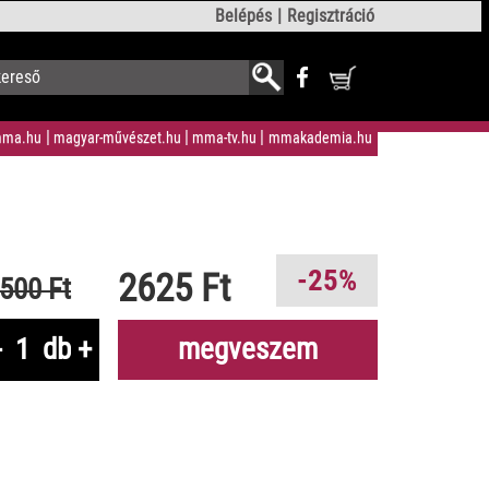
Belépés
Regisztráció
ma.hu
magyar-művészet.hu
mma-tv.hu
mmakademia.hu
-25%
2625 Ft
500 Ft
-
db
+
megveszem