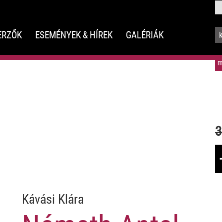
ERZŐK
ESEMÉNYEK & HÍREK
GALÉRIÁK
m
3
Kávási Klára