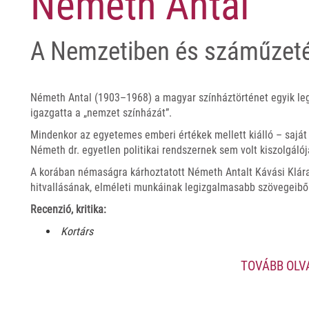
Németh Antal
A Nemzetiben és száműzet
Németh Antal (1903–1968) a magyar színháztörténet egyik le
igazgatta a „nemzet színházát”.
Mindenkor az egyetemes emberi értékek mellett kiálló – saját
Németh dr. egyetlen politikai rendszernek sem volt kiszolgálój
A korában némaságra kárhoztatott Németh Antalt Kávási Klára
hitvallásának, elméleti munkáinak legizgalmasabb szövegeiből
Recenzió, kritika:
Kortárs
TOVÁBB OL