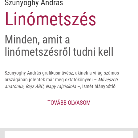
Szunyoghy András
Linómetszés
Minden, amit a
linómetszésről tudni kell
Szunyoghy András grafikusművész, akinek a világ számos
országában jelentek már meg oktatókönyvei –
Művészeti
anatómia
,
Rajz ABC
,
Nagy rajziskola
–, ismét hiánypótló
munkával jelentkezik. Ebben a Kreatív Képzőművészet
sorozatban megjelenő kötetben a linóleummetszéssel
TOVÁBB OLVASOM
ismerkedőknek nyújt alapos, mégis könnyen érthető
ismereteket. Az olvasók betekintést nyerhetnek a különböző
nyomási technikák történetébe és módszertanába. Segítséget
kapnak egy kezdő szerszámkészlet összeállításához. És nem
utolsó sorban olyan praktikákat leshetnek el, amelyek