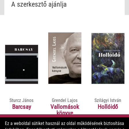
megtanulására csak egy sok tapasztalattal bíró mester mellett
A szerkesztő ajánlja
lenne lehetőségük.
Az illusztrációkban bővelkedő kötetben a linómetszés minden
fontos mozzanatához találhat képes magyarázatot az olvasó. A
galériából pedig inspirációt meríthetnek a jövő linóművészei.
Sturcz János
Grendel Lajos
Szilágyi István
Barcsay
Vallomások
Hollóidő
könyve
Ez a weboldal sütiket használ az oldal működésének biztosítása