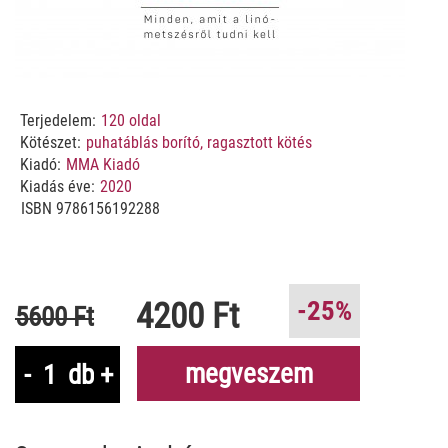
Terjedelem:
120
oldal
Kötészet:
puhatáblás borító, ragasztott kötés
Kiadó:
MMA Kiadó
Kiadás éve:
2020
ISBN
9786156192288
4200 Ft
-25%
5600 Ft
megveszem
-
db
+