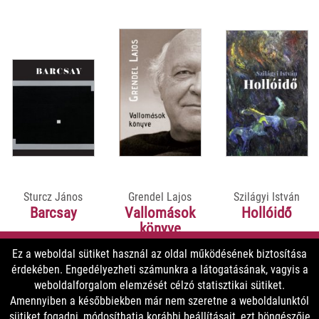
Recenziók, interjúk:
https://www.katolikusradio.hu/musoraink/adas/1/645004
Sturcz János
Grendel Lajos
Szilágyi István
Barcsay
Vallomások
Hollóidő
könyve
Ez a weboldal sütiket használ az oldal működésének biztosítása
érdekében. Engedélyezheti számunkra a látogatásának, vagyis a
9900 Ft
5800 Ft
5800 Ft
weboldalforgalom elemzését célzó statisztikai sütiket.
8910 Ft
5220 Ft
5220 Ft
Amennyiben a későbbiekben már nem szeretne a weboldalunktól
sütiket fogadni, módosíthatja korábbi beállításait, ezt böngészője