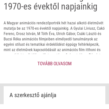
1970-es évektől napjainkig
A Magyar animációs rendezőportrék hét hazai alkotó életművét
mutatja be az 1970-es évektől napjainkig. A Gyulai Líviusz, Cakó
Ferenc, Orosz István, M Tóth Éva, Ulrich Gábor, Csáki László és
Bucsi Réka animációs filmjeiben elmélyedő tanulmányok az
egyéni stílust és tematikai érdeklődést éppúgy feltérképezik,
mint az életművek kapcsolódását az animációs film itthoni és
nemzetközi tradícióihoz, illetve a társművészetekhez. Részletes
elemzések olvashatók olyan nagysikerű animációkról, mint
TOVÁBB OLVASOM
például a Jónás, a Hamu, a Vigyázat, lépcső!, a Jelenések, a
Dűne, a My Name is Boffer Bings vagy a Symphony No. 42. Az
alkotók munkássága részben vagy egészben a rendszerváltást
követő évtizedekhez kötődik, így a kötet az elmúlt harminc év
művészi tendenciáinak mérlegelését is célozza. A bevezető
tanulmány az animációs film és a szerzőiség, illetve a
A szerkesztő ajánlja
stíluskérdések – mindmáig keveset kutatott – összefüggéseit
vizsgálja.