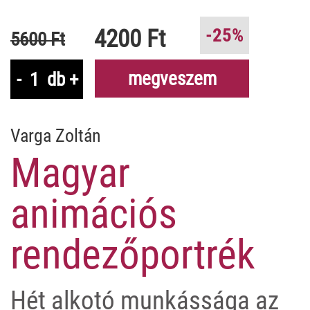
4200 Ft
-25%
5600 Ft
megveszem
-
db
+
Varga Zoltán
Magyar
animációs
rendezőportrék
Hét alkotó munkássága az