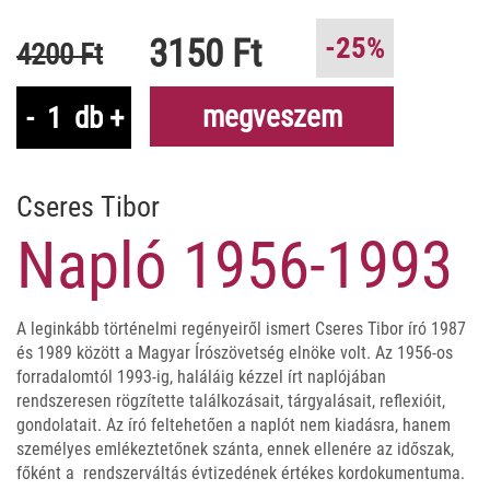
3150 Ft
-25%
4200 Ft
megveszem
-
db
+
Cseres Tibor
Napló 1956-1993
A leginkább történelmi regényeiről ismert Cseres Tibor író 1987
és 1989 között a Magyar Írószövetség elnöke volt. Az 1956-os
forradalomtól 1993-ig, haláláig kézzel írt naplójában
rendszeresen rögzítette találkozásait, tárgyalásait, reflexióit,
gondolatait. Az író feltehetően a naplót nem kiadásra, hanem
személyes emlékeztetőnek szánta, ennek ellenére az időszak,
főként a rendszerváltás évtizedének értékes kordokumentuma.