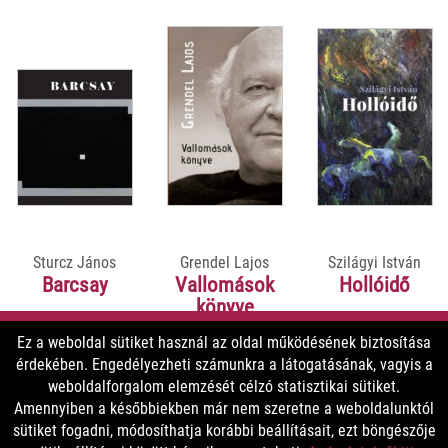
Sturcz János
Grendel Lajos
Szilágyi István
Barcsay
Vallomások
Hollóidő
könyve
Ez a weboldal sütiket használ az oldal működésének biztosítása
érdekében. Engedélyezheti számunkra a látogatásának, vagyis a
9900 Ft
5800 Ft
5800 Ft
weboldalforgalom elemzését célzó statisztikai sütiket.
8910 Ft
5220 Ft
5220 Ft
Amennyiben a későbbiekben már nem szeretne a weboldalunktól
sütiket fogadni, módosíthatja korábbi beállításait, ezt böngészője