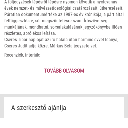
A följegyzések lépésről lépésre nyomon követik a nyolcvanas
évek nemzet- és művészetideológiai csatározásait, útkereséseit.
Páratlan dokumentumértéke az 1987-es év krónikája, a párt által
felfüggesztésre, sőt megszüntetésre szánt Írószövetség
munkájának, mondhatni, sorsalakulásának jegyzőkönyvbe illően
részletes, aprólékos leírása.
Cseres Tibor naplóját az író halála után harminc évvel leánya,
Cseres Judit adja közre, Márkus Béla jegyzeteivel.
Recenziók, interjúk:
https://www.katolikusradio.hu/musoraink/adas/1/656885
TOVÁBB OLVASOM
A szerkesztő ajánlja