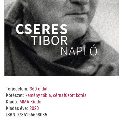
Terjedelem:
360
oldal
Kötészet:
kemény tábla, cérnafűzött kötés
Kiadó:
MMA Kiadó
Kiadás éve:
2023
ISBN
9786156668035