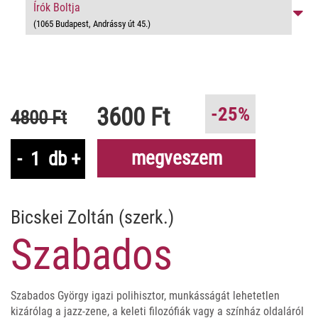
Írók Boltja
(1065 Budapest, Andrássy út 45.)
3600 Ft
-25%
4800 Ft
megveszem
-
db
+
Bicskei Zoltán (szerk.)
Szabados
Szabados György igazi polihisztor, munkásságát lehetetlen
kizárólag a jazz-zene, a keleti filozófiák vagy a színház oldaláról