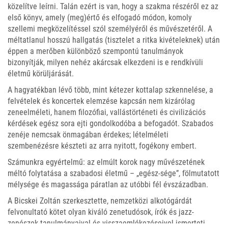
közelítve leírni. Talán ezért is van, hogy a szakma részéről ez az
első könyv, amely (meg)értő és elfogadó módon, komoly
szellemi megközelítéssel szól személyéről és művészetéről. A
méltatlanul hosszú hallgatás (tisztelet a ritka kivételeknek) után
éppen a merőben különböző szempontú tanulmányok
bizonyítják, milyen nehéz akárcsak elkezdeni is e rendkívüli
életmű körüljárását.
A hagyatékban lévő több, mint kétezer kottalap szkennelése, a
felvételek és koncertek elemzése kapcsán nem kizárólag
zeneelméleti, hanem filozófiai, vallástörténeti és civilizációs
kérdések egész sora ejti gondolkodóba a befogadót. Szabados
zenéje nemcsak önmagában érdekes; lételméleti
szembenézésre készteti az arra nyitott, fogékony embert.
Számunkra egyértelmű: az elmúlt korok nagy művészetének
méltó folytatása a szabadosi életmű – „egész-sége”, fölmutatott
mélysége és magassága páratlan az utóbbi fél évszázadban.
A Bicskei Zoltán szerkesztette, nemzetközi alkotógárdát
felvonultató kötet olyan kiváló zenetudósok, írók és jazz-
zenészek tanulmányaival és visszaemlékezéseivel ismerteti