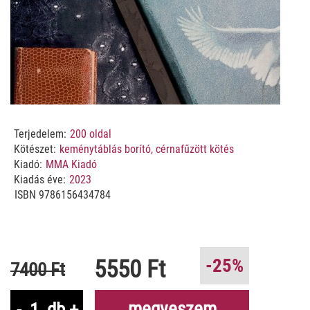
Terjedelem:
200
oldal
Kötészet:
keménytáblás borító, cérnafűzött kötés
Kiadó:
MMA Kiadó
Kiadás éve:
2023
ISBN
9786156434784
5550 Ft
-25%
7400 Ft
megveszem
-
db
+