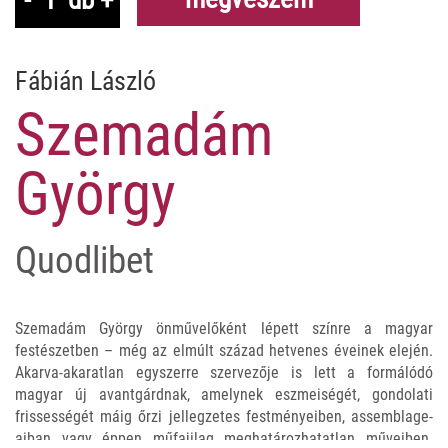
Fábián László
Szemadám
György
Quodlibet
Szemadám György önművelőként lépett színre a magyar
festészetben – még az elmúlt század hetvenes éveinek elején.
Akarva-akaratlan egyszerre szervezője is lett a formálódó
magyar új avantgárdnak, amelynek eszmeiségét, gondolati
frissességét máig őrzi jellegzetes festményeiben, assemblage-
aiban vagy éppen műfajilag meghatározhatatlan műveiben.