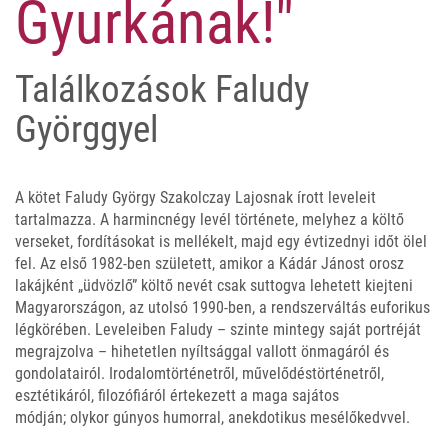
Gyurkának!"
Találkozások Faludy
Györggyel
A kötet Faludy György Szakolczay Lajosnak írott leveleit
tartalmazza. A harmincnégy levél története, melyhez a költő
verseket, fordításokat is mellékelt, majd egy évtizednyi időt ölel
fel. Az első 1982-ben született, amikor a Kádár Jánost orosz
lakájként „üdvözlő” költő nevét csak suttogva lehetett kiejteni
Magyarországon, az utolsó 1990-ben, a rendszerváltás euforikus
légkörében. Leveleiben Faludy – szinte mintegy saját portréját
megrajzolva – hihetetlen nyíltsággal vallott önmagáról és
gondolatairól. Irodalomtörténetről, művelődéstörténetről,
esztétikáról, filozófiáról értekezett a maga sajátos
módján; olykor gúnyos humorral, anekdotikus mesélőkedvvel.