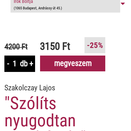
Írók Boltja
(1065 Budapest, Andrássy út 45.)
3150 Ft
-25%
4200 Ft
megveszem
-
db
+
Szakolczay Lajos
"Szólíts
nyugodtan