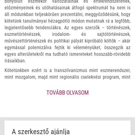
bonyolult eszmekör változatainak és értékrendszerének,
előzményeinek és utóhatásainak átfogó spektrumát ha nem is
áll módunkban teljeskörűen prezentálni, meggyőződésünk, hogy
kötetünk tanulmányai hézagpótló módon mutatnak rá a legfőbb,
legjelentősebb tendenciákra. Az egyes szerzők – történészek,
eszmetörténészek, irodalom- és sajtótörténészek,
művészettörténészek és politikai pályát kipróbáló költők – akár
egymással polemizálva fejtik ki véleményüket, összegzik az
egyes alterületekről ma tudható ismereteket hosszabb-rövidebb
írásaikban.
Kötetünkben ezért is a transzilvanizmus mint eszmerendszer,
mint mozgalom, majd mint regionális cselekvési program, mint
irodalmi narratíva és olvasati, értelmezői keret, illetve mint
egykori – főként a két világháború közötti – vigaszideológia,
TOVÁBB OLVASOM
illetve máig továbbélő potenciális szellemiség és megújulni
képes regionalitásprogram kerül szóba. Bízunk benne, hogy a
téma iránt érdeklődő mai olvasó haszonnal forgatja majd
munkánkat, melynek révén a transzilvanizmust, az erdélyi
gondolatot a maga történeti formáiban, szükségszerű
alakulásaiban, annak valós arcéleivel és sokszínű változataival
A szerkesztő ajánlja