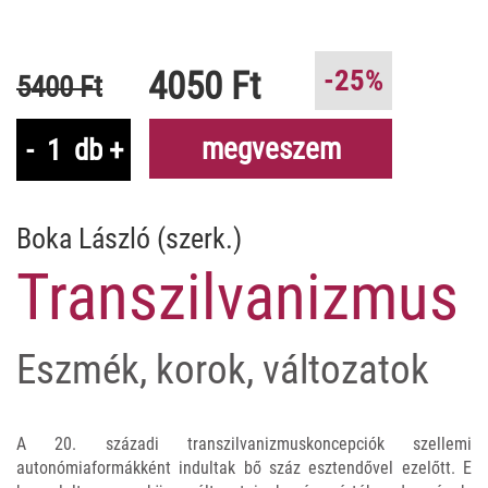
4050 Ft
-25%
5400 Ft
megveszem
-
db
+
Boka László (szerk.)
Transzilvanizmus
Eszmék, korok, változatok
A 20. századi transzilvanizmuskoncepciók szellemi
autonómiaformákként indultak bő száz esztendővel ezelőtt. E