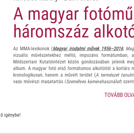
A magyar fotómű
háromszáz alkotó
Az MMA-lexikonok (
Magyar irodalmi művek 1956–2016
;
Mag
vizuális művészetekhez méltó, impozáns formátumban
Módszertani Kutatóintézet közös gondozásában jelenik m
album. A magyar fotó első formátumos alkotóitól a kortárs 
kronologikusan, hanem a művelt terület (
A természet tanul
vagy művészi magatartás (
Személyes
kamerahasználat
) szeri
művészportrék mellett hatszáz fotón és értelmező, kontext
TOVÁBB OL
fotóművészet múltját és jelenét az érdeklődőkhöz. Feltesz 
válik egy fotó műalkotássá, a fényképezés a valóságleképezé
lefotózni, ami ott van a kamera előtt, illetve létezik-e moral
háromszáz alkotója
? Enciklopédia? Lexikon? Antológia? E
ő igénybe!
Ismeretterjesztés? Kánonképzés? Kánonkorrekció? Több is, k
szélesebb horizontú, attitűdformáló, évtizedes viszonylatb