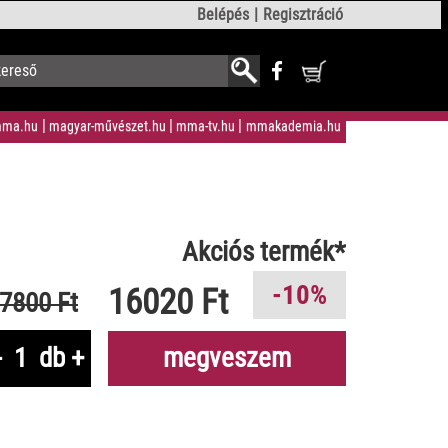
Belépés
Regisztráció
ma.hu
magyar-művészet.hu
mma-tv.hu
mmakademia.hu
Akciós termék*
-10%
16020 Ft
7800 Ft
-
db
+
megveszem