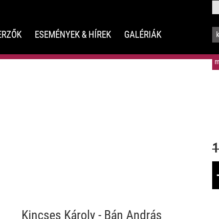
ERZŐK
ESEMÉNYEK & HÍREK
GALÉRIÁK
m
1
Kincses Károly
-
Bán András