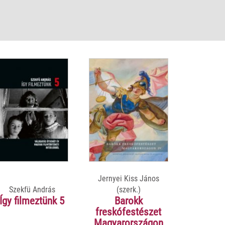
Jernyei Kiss János
Szekfü András
(szerk.)
Így filmeztünk 5
Barokk
freskófestészet
Magyarországon