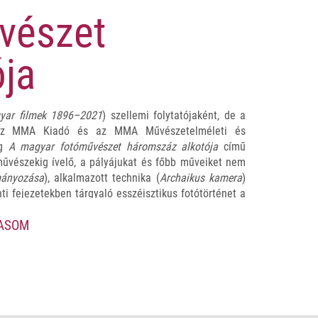
vészet
ja
yar filmek 1896–2021
) szellemi folytatójaként, de a
, az MMA Kiadó és az MMA Művészetelméleti és
eg
A magyar fotóművészet háromszáz alkotója
című
művészekig ívelő, a pályájukat és főbb műveiket nem
mányozása
), alkalmazott technika (
Archaikus kamera
)
nti fejezetekben tárgyaló esszéisztikus fotótörténet a
usteremtő írásokon keresztül hozza közel a magyar
VASOM
és megválaszol olyan kérdéseket is, mint hogy mitől
s vagy valóságteremtés gesztusa-e, csak azt lehet-e
itás a fotográfiában. De mi is
A magyar fotóművészet
gyik sem – de kicsit mindegyik. Mi a küldetése?
evesebb is ezeknél. Ami bizonyos: minden korábbinál
an is releváns munka – a tudatos látás mestereinek