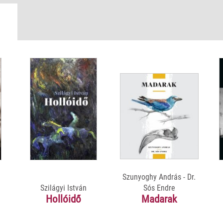
munkája –, amelynek lapozgatásában öröm elmerülni.
Szunyoghy András - Dr.
Szilágyi István
Sós Endre
Hollóidő
Madarak